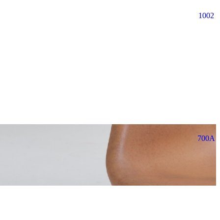
1002
700A