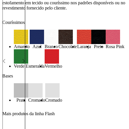
estofamento em tecido ou couríssimo nos padrões disponíveis ou no
revestimento fornecido pelo cliente.
Couríssimos
Amarelo
Azul
Branco
Chocolate
Laranja
Preto
Rosa Pink
Verde Esmeralda
Vermelho
Bases
Prata
Cromado
Cromado
Mais produtos da linha Flash