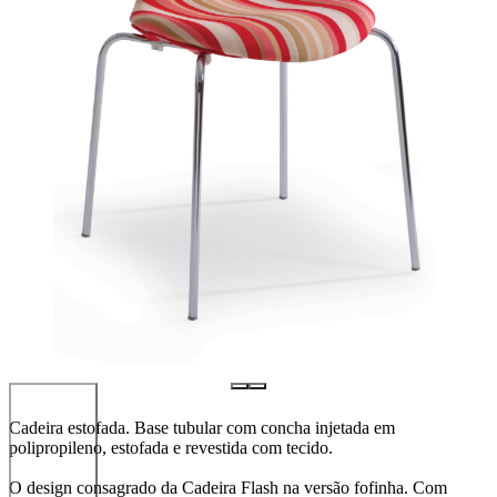
Cadeira estofada. Base tubular com concha injetada em
polipropileno, estofada e revestida com tecido.
O design consagrado da Cadeira Flash na versão fofinha. Com