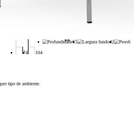
55
42
6
74
104
uer tipo de ambiente.