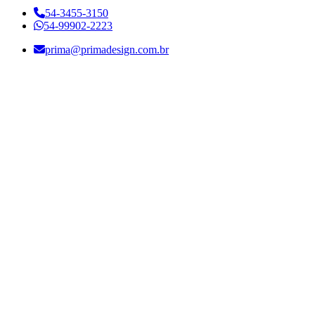
54-3455-3150
54-99902-2223
prima@primadesign.com.br