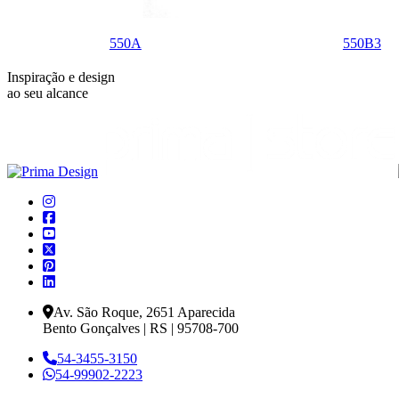
550A
550B3
Inspiração e design
ao seu alcance
Av. São Roque, 2651 Aparecida
Bento Gonçalves | RS | 95708-700
54-3455-3150
54-99902-2223