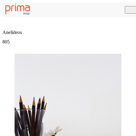
Anelídeos
805