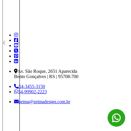
Av. São Roque, 2651 Aparecida
Bento Gonçalves | RS | 95708-700
54-3455-3150
54-99902-2223
prima@primadesign.com.br